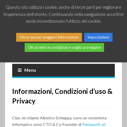
Questo sito utilizza i cookie, anche di terze parti per migliorare
l'esperienza dell'utente. Continuando nella navigazione accetti in
modo incondizionato l'utilizzo dei cookie.
Clicca qui per maggiori Informazioni
Impostazioni
OK accetto le condizioni e voglio proseguire
Piccole news dal mondo IT
Menu
Informazioni, Condizioni d’uso &
Privacy
Ciao, mi chiamo Alberico Schiappa, sono un sistemista
informatico sono CTO & Co-Founder di
Pentasoft srl
.