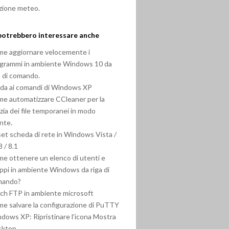
zione meteo.
potrebbero interessare anche
e aggiornare velocemente i
grammi in ambiente Windows 10 da
a di comando.
da ai comandi di Windows XP
e automatizzare CCleaner per la
izia dei file temporanei in modo
ente.
et scheda di rete in Windows Vista /
8 / 8.1
e ottenere un elenco di utenti e
ppi in ambiente Windows da riga di
mando?
ch FTP in ambiente microsoft
e salvare la configurazione di PuTTY
dows XP: Ripristinare l’icona Mostra
sktop