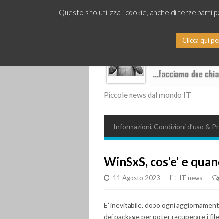
Questo sito utilizza i cookie, anche di terze parti 
Clicca qui pe
Piccole news dal mondo IT
Informazioni, Condizioni d’uso & Pr
WinSxS, cos’e’ e quan
11 Agosto 2023
IT news
E’ inevitabile, dopo ogni aggiornament
dei package per poter recuperare i fil