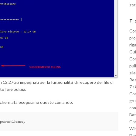
sta
Ti 
Com
pro
rig
Gui
Com
pul
sil
Res
12.27Gb impegnati per la funzionalita’ di recupero dei file di
7 / 
o fare pulizia.
Com
gru
 schermata eseguiamo questo comando:
co
Bat
mponentCleanup
Com
Win
De