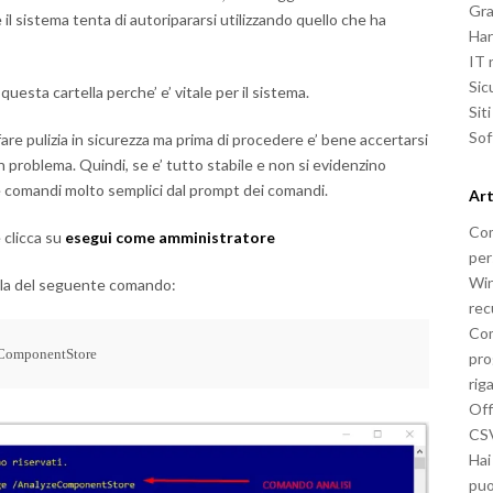
Gra
sistema tenta di autoripararsi utilizzando quello che ha
Ha
IT
Sic
esta cartella perche’ e’ vitale per il sistema.
Sit
So
fare pulizia in sicurezza ma prima di procedere e’ bene accertarsi
n problema. Quindi, se e’ tutto stabile e non si evidenzino
comandi molto semplici dal prompt dei comandi.
Art
Com
 clicca su
esegui come amministratore
per
Win
olla del seguente comando:
rec
Com
eComponentStore
pro
rig
Off
CSV
Hai
puo