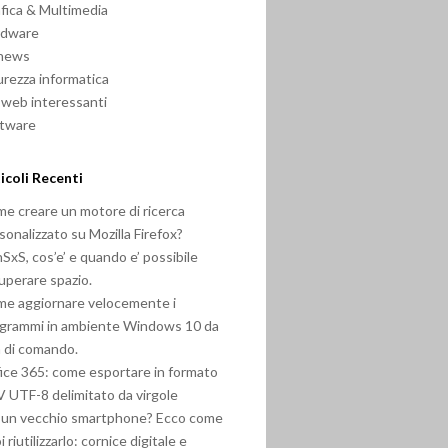
fica & Multimedia
rdware
 news
urezza informatica
i web interessanti
ftware
icoli Recenti
e creare un motore di ricerca
sonalizzato su Mozilla Firefox?
SxS, cos’e’ e quando e’ possibile
uperare spazio.
e aggiornare velocemente i
grammi in ambiente Windows 10 da
a di comando.
ice 365: come esportare in formato
 UTF-8 delimitato da virgole
 un vecchio smartphone? Ecco come
i riutilizzarlo: cornice digitale e