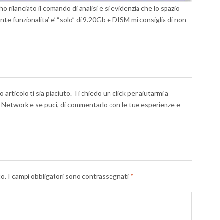
ho rilanciato il comando di analisi e si evidenzia che lo spazio
e funzionalita’ e’ “solo” di 9.20Gb e DISM mi consiglia di non
articolo ti sia piaciuto. Ti chiedo un click per aiutarmi a
al Network e se puoi, di commentarlo con le tue esperienze e
to.
I campi obbligatori sono contrassegnati
*