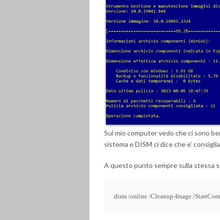
Sul mio computer vedo che ci sono ben 
sistema e DISM ci dice che e’ consigliat
A questo punto sempre sulla stessa
dism /online /Cleanup-Image /StartCo