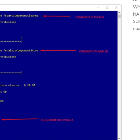
Win
NAS
Sch
qua