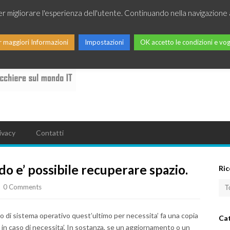
per migliorare l'esperienza dell'utente. Continuando nella navigazione 
r maggiori Informazioni
Impostazioni
OK accetto le condizioni e vog
ivacy
Contatti
do e’ possibile recuperare spazio.
Ric
0 Comments
o di sistema operativo quest’ultimo per necessita’ fa una copia
Ca
e in caso di necessita’. In sostanza, se un aggiornamento o un