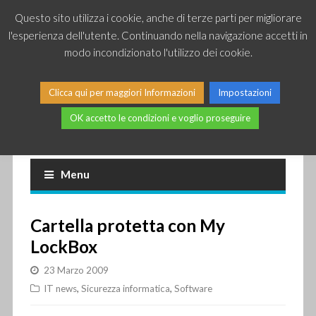
Questo sito utilizza i cookie, anche di terze parti per migliorare
l'esperienza dell'utente. Continuando nella navigazione accetti in
modo incondizionato l'utilizzo dei cookie.
Clicca qui per maggiori Informazioni
Impostazioni
OK accetto le condizioni e voglio proseguire
Piccole news dal mondo IT
Menu
Cartella protetta con My
LockBox
23 Marzo 2009
IT news
,
Sicurezza informatica
,
Software