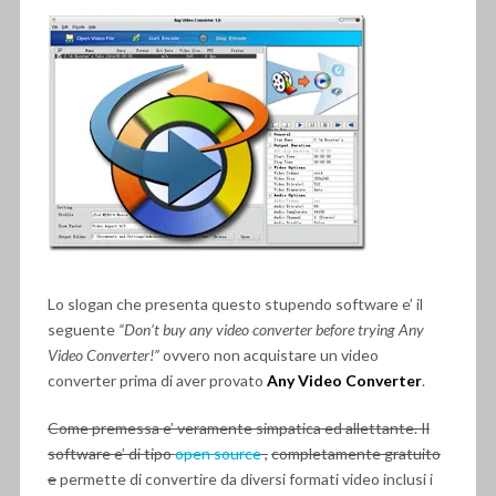
Lo slogan che presenta questo stupendo software e’ il
seguente
“Don’t buy any video converter before trying Any
Video Converter!”
ovvero non acquistare un video
converter prima di aver provato
Any Video Converter
.
Come premessa e’ veramente simpatica ed allettante. Il
software e’ di tipo
open source
,
completamente gratuito
e
permette di convertire da diversi formati video inclusi i