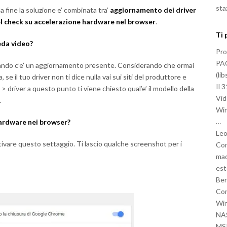
sta
la fine la soluzione e’ combinata tra’
aggiornamento dei driver
l check su accelerazione hardware nel browser
.
Ti 
eda video?
Pro
PA
 quando c’e’ un aggiornamento presente. Considerando che ormai
(li
se il tuo driver non ti dice nulla vai sui siti del produttore e
Il 
driver a questo punto ti viene chiesto qual’e’ il modello della
Vid
.
Win
…
hardware nei browser?
Leo
ttivare questo settaggio. Ti lascio qualche screenshot per i
Com
mad
est
Be
Con
Win
NAS
MSI