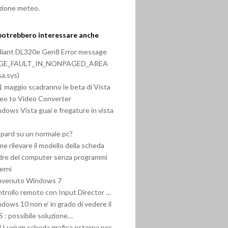
zione meteo.
potrebbero interessare anche
liant DL320e Gen8 Error message
GE_FAULT_IN_NONPAGED_AREA
bsa.sys)
31 maggio scadranno le beta di Vista
eo to Video Converter
dows Vista guai e fregature in vista
pard su un normale pc?
e rilevare il modello della scheda
re del computer senza programmi
erni
nvenuto Windows 7
trollo remoto con Input Director …
dows 10 non e’ in grado di vedere il
 : possibile soluzione…
 Luxium scheda grafica esterna per