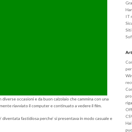
Gra
Ha
IT
Sic
Sit
So
Art
Com
per
Win
rec
Com
pro
n diverse occasioni e da buon calzolaio che cammina con una
rig
ente riavviato il computer e continuato a vedere il film.
Off
CSV
’ diventata fastidiosa perche’ si presentava in modo casuale e
Hai
puo