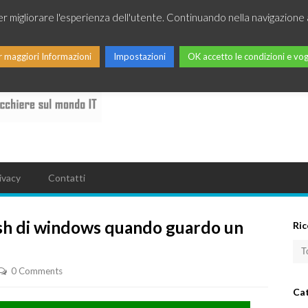
per migliorare l'esperienza dell'utente. Continuando nella navigazione 
r maggiori Informazioni
Impostazioni
OK accetto le condizioni e vog
ivacy
Contatti
sh di windows quando guardo un
Ric
0 Comments
Ca