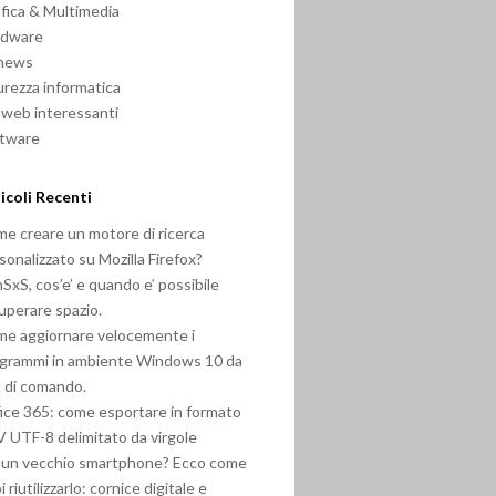
fica & Multimedia
rdware
 news
urezza informatica
i web interessanti
ftware
icoli Recenti
e creare un motore di ricerca
sonalizzato su Mozilla Firefox?
SxS, cos’e’ e quando e’ possibile
uperare spazio.
e aggiornare velocemente i
grammi in ambiente Windows 10 da
a di comando.
ice 365: come esportare in formato
 UTF-8 delimitato da virgole
 un vecchio smartphone? Ecco come
i riutilizzarlo: cornice digitale e