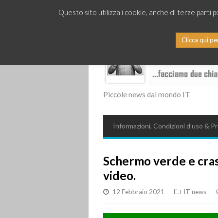
Questo sito utilizza i cookie, anche di terze parti 
Clicca qui pe
Piccole news dal mondo IT
Informazioni, Condizioni d’uso & Pr
Schermo verde e cra
video.
12 Febbraio 2021
IT news