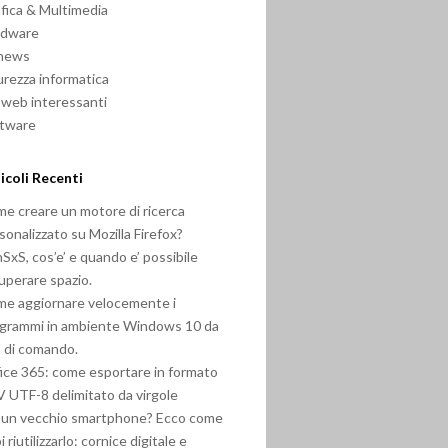
fica & Multimedia
rdware
 news
urezza informatica
i web interessanti
ftware
icoli Recenti
e creare un motore di ricerca
sonalizzato su Mozilla Firefox?
SxS, cos’e’ e quando e’ possibile
uperare spazio.
e aggiornare velocemente i
grammi in ambiente Windows 10 da
a di comando.
ice 365: come esportare in formato
 UTF-8 delimitato da virgole
 un vecchio smartphone? Ecco come
i riutilizzarlo: cornice digitale e