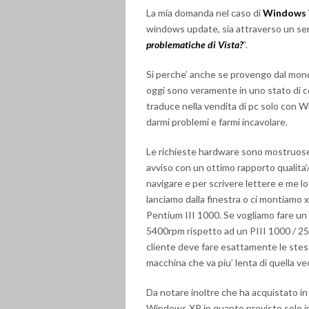
La mia domanda nel caso di
Windows 
windows update, sia attraverso un ser
problematiche di Vista?
“.
Si perche’ anche se provengo dal mon
oggi sono veramente in uno stato di c
traduce nella vendita di pc solo con Wi
darmi problemi e farmi incavolare.
Le richieste hardware sono mostruos
avviso con un ottimo rapporto qualita’/
navigare e per scrivere lettere e me l
lanciamo dalla finestra o ci montiamo 
Pentium III 1000. Se vogliamo fare u
5400rpm rispetto ad un PIII 1000 / 256
cliente deve fare esattamente le stesse
macchina che va piu’ lenta di quella
Da notare inoltre che ha acquistato i
Windows XP in quanto previsto solo 