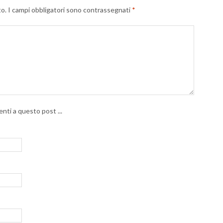
to.
I campi obbligatori sono contrassegnati
*
nti a questo post ...