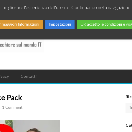
per migliorare l'esperienza dell'utente. Continuando nella navigazione 
r maggiori Informazioni
Impostazioni
OK accetto le condizioni e vog
ivacy
Contatti
ce Pack
Ric
1 Comment
Ca