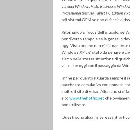
versioni Windows Vista Business e Windows 
Professional (incluso Tablet PC Edition e x
tali sistemi OEM se non di fascia altis
Ritornando al focus dell’articolo, se W
per diverso tempo e se la gente lo de
oggi Vista per me non e’ sicuramente c
Windows XP c’e’ stato da penare e che
siamo nella stessa situazione di qualc
visto che oggi con il passaggio da Wi
Infine per quanto riguarda sempre il s
pacchetto comulativo con nome in co
inoltre il sito di Ethan Allen che si e’
sito
www.thehotfix.net
che ovviamente
non utilizzare.
Questi sono alcuni interessanti articoli