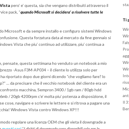
sta
Vista
pero’ e’ questa, sia che vengano distribuiti attraverso il
vice pack, “
quando Microsoft si decidera’ a risolvere tutte le
Ti 
Win
do Microsoft e da sempre installo e configuro sistemi Windows
Win
onfusione. Questa forzatura data al mercato da fine gennaio si
Fal
ndows Vista che piu’ continuo ad utilizzare, piu’ continua a
Pro
agg
Win
e, pensate, questa settimana ho venduto un notebook a mio
Win
prezzo -Asus F3M-AP034 – il cliente lo utilizza solo per
Int
o ha riportato dopo due giorni dicendo “che vogliamo fare? lo
ris
xp?” … da precisare che il vecchio notebook del cliente era un
Mic
n confronto macchina, Sempron 3400 / 1gb ram / 80gb hdd
ant
mb / 20gb 4200rpm c’e’ molta piu’ potenza a disposizione, il
Il 
 cose, navigare e scrivere le lettere e si ritrova a pagare una
Be
 vecchia! Windows Vista contro Windows XP!!!
n modo regolare una licenza OEM che gli vieta il downgrade a
in
questi casi
“
I diritti di downgrade sono disponibili solo per le