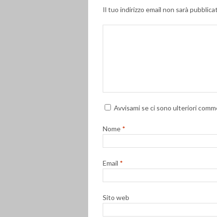
Il tuo indirizzo email non sarà pubblica
Avvisami se ci sono ulteriori comme
Nome
*
Email
*
Sito web