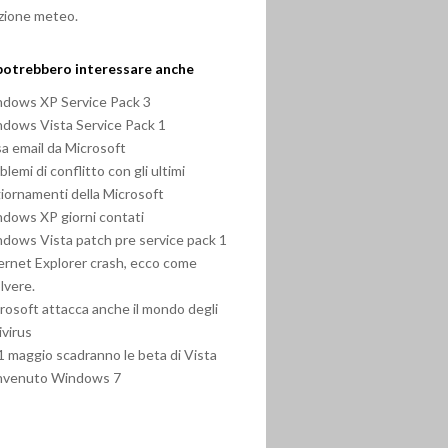
zione meteo.
potrebbero interessare anche
dows XP Service Pack 3
dows Vista Service Pack 1
sa email da Microsoft
blemi di conflitto con gli ultimi
iornamenti della Microsoft
dows XP giorni contati
dows Vista patch pre service pack 1
ernet Explorer crash, ecco come
olvere.
rosoft attacca anche il mondo degli
ivirus
31 maggio scadranno le beta di Vista
nvenuto Windows 7