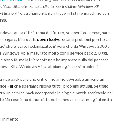
Vista Ultimate, per cui il cliente puo’ installare Windows XP
64 Edition).
” e stranamente non trovo in listimo macchine con
sima.
indows Vista e’ il sistema del futuro, se dovra’ accompagnarci
ve pagare, Microsoft
deve risolvere
tanti problemi perche’ ad
io’ che e’ stato reclamizzato. E’ vero che da Windows 2000 a
 Windows Xp e’ maturato molto con il service pack 2. Oggi,
he anno fa, ma la Microsoft non ha imparato nulla dal passato
ndows XP a Windows Vista abbiamo gli stessi problemi.
ervice pack pare che entro fine anno dovrebbe arrivare un
dice
Fiji
che speriamo risolva tutti i problemi attuali. Segnalo
 fatto un service pack accorpando le singole patch scaricabile dal
 Microsoft ha denunciato ed ha messo in allarme gli utenti a
 in merito :