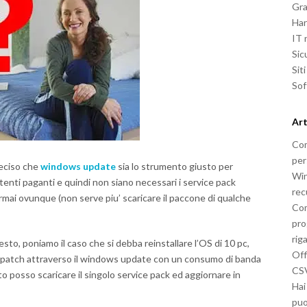
Gra
Ha
IT
Sic
Sit
So
Art
Com
per
eciso che
windows update
sia lo strumento giusto per
Win
tenti paganti e quindi non siano necessari i service pack
rec
ormai ovunque (non serve piu’ scaricare il paccone di qualche
Com
pro
rig
sto, poniamo il caso che si debba reinstallare l’OS di 10 pc,
Off
le patch attraverso il windows update con un consumo di banda
CSV
 posso scaricare il singolo service pack ed aggiornare in
Hai
puo