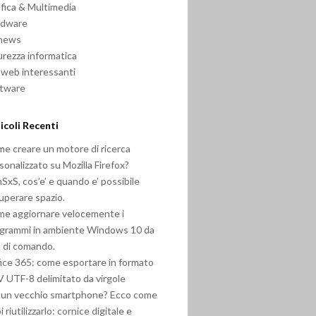
fica & Multimedia
rdware
 news
urezza informatica
i web interessanti
ftware
icoli Recenti
e creare un motore di ricerca
sonalizzato su Mozilla Firefox?
SxS, cos’e’ e quando e’ possibile
uperare spazio.
e aggiornare velocemente i
grammi in ambiente Windows 10 da
a di comando.
ice 365: come esportare in formato
 UTF-8 delimitato da virgole
 un vecchio smartphone? Ecco come
i riutilizzarlo: cornice digitale e