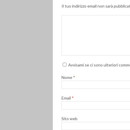
Il tuo indirizzo email non sarà pubblica
Avvisami se ci sono ulteriori comme
Nome
*
Email
*
Sito web