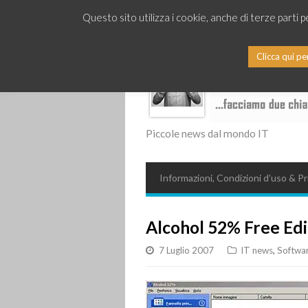
Questo sito utilizza i cookie, anche di terze parti 
Clicca qui pe
Piccole news dal mondo IT
Informazioni, Condizioni d’uso & Pr
Alcohol 52% Free Edi
7 Luglio 2007
IT news
,
Softwa