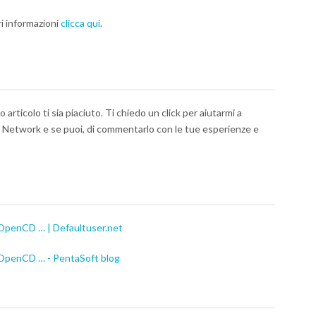
ri informazioni
clicca qui
.
articolo ti sia piaciuto. Ti chiedo un click per aiutarmi a
al Network e se puoi, di commentarlo con le tue esperienze e
eOpenCD … | Defaultuser.net
eOpenCD … - PentaSoft blog