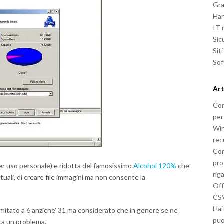
Gra
Ha
IT
Sic
Sit
So
Art
Com
per
Win
rec
Com
pro
per uso personale) e ridotta del famosissimo
Alcohol 120%
che
rig
uali, di creare file immagini ma non consente la
Off
CSV
Hai
limitato a 6 anziche’ 31 ma considerato che in genere se ne
puo
ta un problema.