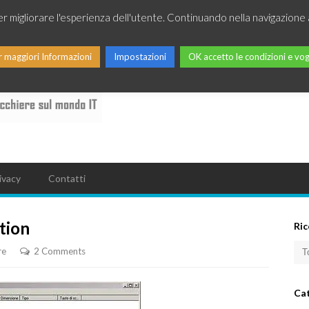
per migliorare l'esperienza dell'utente. Continuando nella navigazione 
r maggiori Informazioni
Impostazioni
OK accetto le condizioni e vog
ivacy
Contatti
tion
Ric
re
2 Comments
Ca