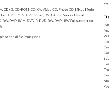
sta
D-DA, CD+G, CD-ROM, CD-XA, Video CD, Photo CD, Mixed Mode,
rted: DVD-ROM, DVD-Video, DVD-Audio Support for all
Ti 
, CD-RW, DVD-RAM, DVD-R, DVD-RW, DVD+RW Full support for
Inf
ls.
Ana
Vir
ia scelta di file immagine :
sem
Cre
Con
Bac
Com
Tru
Com
Nuo
Pos