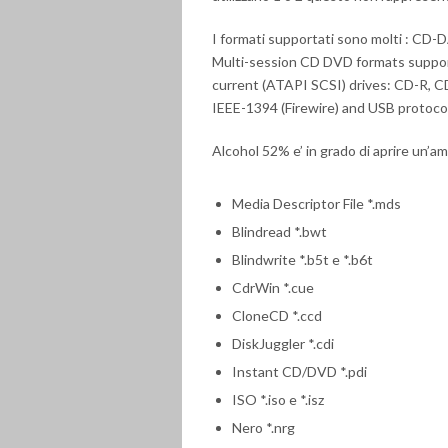
I formati supportati sono molti : C
Multi-session CD DVD formats suppo
current (ATAPI SCSI) drives: CD-R
IEEE-1394 (Firewire) and USB protoco
Alcohol 52% e’ in grado di aprire un’amp
Media Descriptor File *.mds
Blindread *.bwt
Blindwrite *.b5t e *.b6t
CdrWin *.cue
CloneCD *.ccd
DiskJuggler *.cdi
Instant CD/DVD *.pdi
ISO *.iso e *.isz
Nero *.nrg