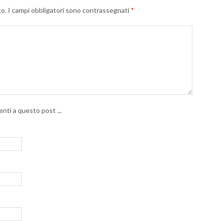
to.
I campi obbligatori sono contrassegnati
*
nti a questo post ...