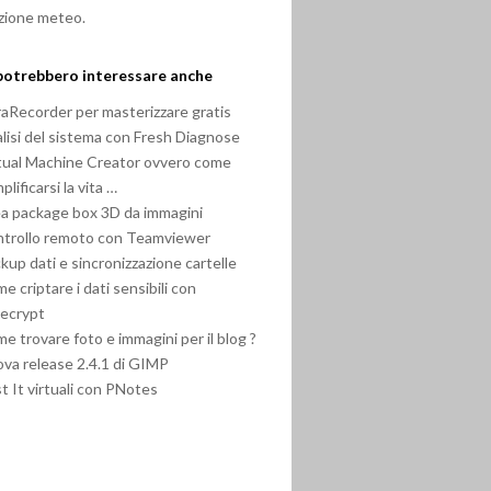
zione meteo.
potrebbero interessare anche
raRecorder per masterizzare gratis
lisi del sistema con Fresh Diagnose
tual Machine Creator ovvero come
plificarsi la vita …
a package box 3D da immagini
trollo remoto con Teamviewer
kup dati e sincronizzazione cartelle
e criptare i dati sensibili con
ecrypt
e trovare foto e immagini per il blog ?
va release 2.4.1 di GIMP
t It virtuali con PNotes