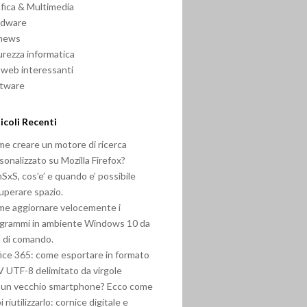
fica & Multimedia
rdware
 news
urezza informatica
i web interessanti
ftware
icoli Recenti
e creare un motore di ricerca
sonalizzato su Mozilla Firefox?
SxS, cos’e’ e quando e’ possibile
uperare spazio.
e aggiornare velocemente i
grammi in ambiente Windows 10 da
a di comando.
ice 365: come esportare in formato
 UTF-8 delimitato da virgole
 un vecchio smartphone? Ecco come
i riutilizzarlo: cornice digitale e