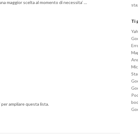
na maggior scelta al momento di necessita’ …
sta
Ti 
Ya
Go
Err
Map
And
Mic
Sta
Goo
Goo
Poc
boo
i per ampliare questa lista.
Goo