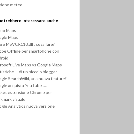
zione meteo.
potrebbero interessare anche
hoo Maps
ogle Maps
ore MSVCR110.dll : cosa fare?
pe Offline per smartphone con
roid
rosoft Live Maps vs Google Maps
tistiche … di un piccolo blogger
gle SearchWiki, una nuova feature?
gle acquista YouTube ….
ket estensione Chrome per
kmark visuale
gle Analytics nuova versione