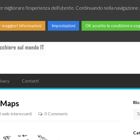
per migliorare l'esperienza dell'utente. Continuando nella navigazione 
r maggiori Informazioni
Impostazioni
OK accetto le condizioni e vog
ivacy
Contatti
e Maps
Ric
ti web interessanti
0 Comments
Ca