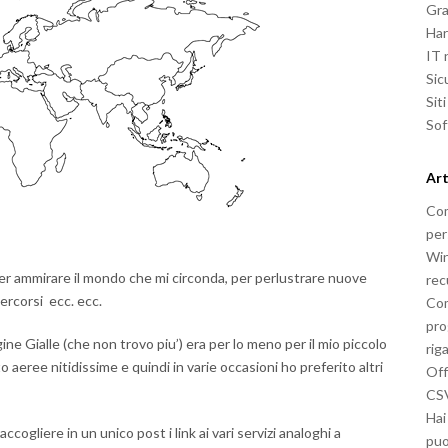
Gra
Ha
IT
Sic
Sit
So
Art
Com
per
Win
r ammirare il mondo che mi circonda, per perlustrare nuove
rec
percorsi ecc. ecc.
Com
pro
e Gialle (che non trovo piu’) era per lo meno per il mio piccolo
rig
 aeree nitidissime e quindi in varie occasioni ho preferito altri
Off
CSV
Hai
accogliere in un unico post i link ai vari servizi analoghi a
puo