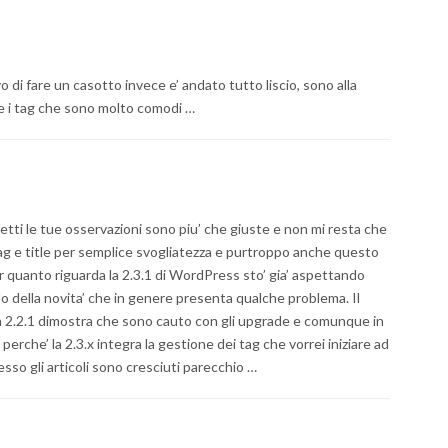
o di fare un casotto invece e’ andato tutto liscio, sono alla
are i tag che sono molto comodi …
etti le tue osservazioni sono piu’ che giuste e non mi resta che
tag e title per semplice svogliatezza e purtroppo anche questo
Per quanto riguarda la 2.3.1 di WordPress sto’ gia’ aspettando
o della novita’ che in genere presenta qualche problema. Il
la 2.2.1 dimostra che sono cauto con gli upgrade e comunque in
erche’ la 2.3.x integra la gestione dei tag che vorrei iniziare ad
esso gli articoli sono cresciuti parecchio …