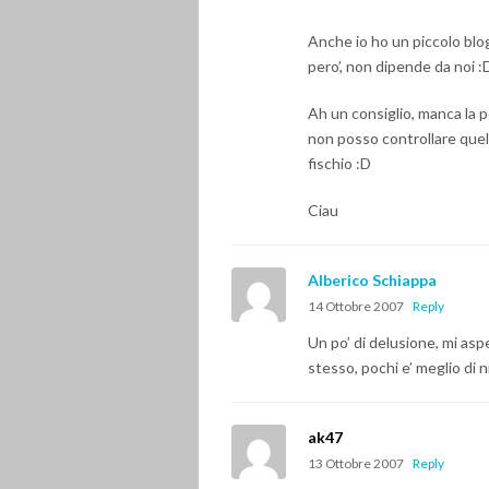
Anche io ho un piccolo blo
pero’, non dipende da noi :
Ah un consiglio, manca la po
non posso controllare quell
fischio :D
Ciau
Alberico Schiappa
14 Ottobre 2007
Reply
Un po’ di delusione, mi a
stesso, pochi e’ meglio di n
ak47
13 Ottobre 2007
Reply