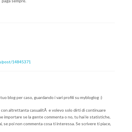
tÃ paga sempre.
om/post/14845371
 tuo blog per caso, guardando i vari profili su mybloglog :)
con altrettanta casualitÃ e volevo solo dirti di continuare
ne importare se la gente commenta o no, tu hai le statistiche,
ui, se poi non commenta cosa ti interessa. Se scrivere ti piace,