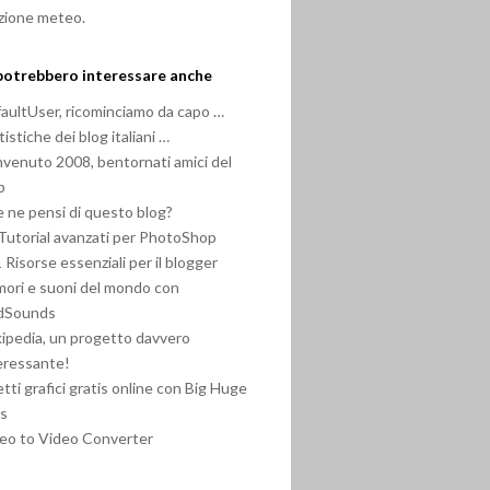
zione meteo.
potrebbero interessare anche
aultUser, ricominciamo da capo …
tistiche dei blog italiani …
venuto 2008, bentornati amici del
b
 ne pensi di questo blog?
Tutorial avanzati per PhotoShop
 Risorse essenziali per il blogger
ori e suoni del mondo con
ndSounds
ipedia, un progetto davvero
eressante!
etti grafici gratis online con Big Huge
bs
eo to Video Converter