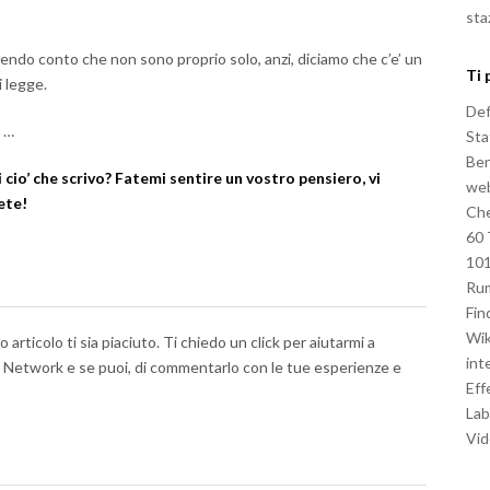
sta
rendo conto che non sono proprio solo, anzi, diciamo che c’e’ un
Ti 
 legge.
Def
 …
Sta
Ben
cio’ che scrivo? Fatemi sentire un vostro pensiero, vi
we
ete!
Che
60 
101
Rum
Fi
Wik
articolo ti sia piaciuto. Ti chiedo un click per aiutarmi a
int
al Network e se puoi, di commentarlo con le tue esperienze e
Eff
La
Vid