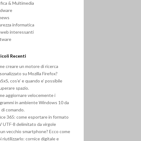
fica & Multimedia
rdware
 news
urezza informatica
i web interessanti
ftware
icoli Recenti
e creare un motore di ricerca
sonalizzato su Mozilla Firefox?
SxS, cos’e’ e quando e’ possibile
uperare spazio.
e aggiornare velocemente i
grammi in ambiente Windows 10 da
a di comando.
ice 365: come esportare in formato
 UTF-8 delimitato da virgole
 un vecchio smartphone? Ecco come
i riutilizzarlo: cornice digitale e