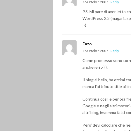
16 Ottobre 2007
Reply
P.S. Mi pare di aver letto 
WordPress 2.3 (magari aspet
:-)
Enzo
16 Ottobre 2007
Reply
Come promesso sono torna
anche ieri ;-) ).
Il blog e’ bello, ha ottimi 
manca l’attributo title ai li
Continua cosi’ e per ora fre
Google e negli altri motori 
altri blog, insomma fatti con
Pero’ devi calcolare che neg