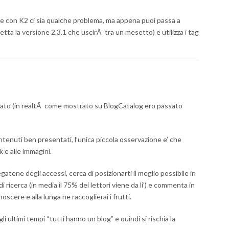
che con K2 ci sia qualche problema, ma appena puoi passa a
ta la versione 2.3.1 che uscirÃ tra un mesetto) e utilizza i tag
to (in realtÃ come mostrato su BlogCatalog ero passato
contenuti ben presentati, l’unica piccola osservazione e’ che
nk e alle immagini.
gatene degli accessi, cerca di posizionarti il meglio possibile in
di ricerca (in media il 75% dei lettori viene da li’) e commenta in
oscere e alla lunga ne raccoglierai i frutti.
li ultimi tempi “tutti hanno un blog” e quindi si rischia la