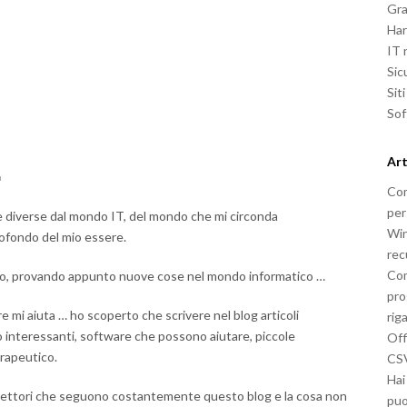
Gra
Ha
IT
Sic
Sit
So
Art
Com
per
e diverse dal mondo IT, del mondo che mi circonda
Win
ofondo del mio essere.
rec
Com
zo, provando appunto nuove cose nel mondo informatico …
pro
 mi aiuta … ho scoperto che scrivere nel blog articoli
rig
go interessanti, software che possono aiutare, piccole
Off
erapeutico.
CSV
Hai
 lettori che seguono costantemente questo blog e la cosa non
puo