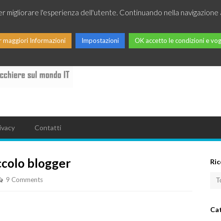
per migliorare l'esperienza dell'utente. Continuando nella navigazione 
r maggiori Informazioni
Impostazioni
OK accetto le condizioni e vog
ivacy
Contatti
iccolo blogger
Ric
9 Comments
Ca