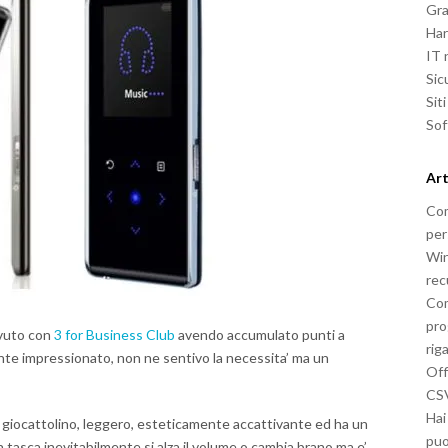
Gra
Ha
IT
Sic
Sit
So
Art
Com
per
Win
rec
Com
pro
avuto con
3 for Business Club
avendo accumulato punti a
rig
nte impressionato, non ne sentivo la necessita’ ma un
Off
CSV
Hai
giocattolino, leggero, esteticamente accattivante ed ha un
puo
 tasca inevitabilmente si alza il volume o cambia brano ma e’