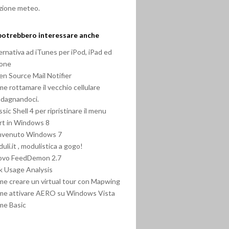
zione meteo.
potrebbero interessare anche
ernativa ad iTunes per iPod, iPad ed
hone
n Source Mail Notifier
e rottamare il vecchio cellulare
dagnandoci.
ssic Shell 4 per ripristinare il menu
rt in Windows 8
nvenuto Windows 7
uli.it , modulistica a gogo!
ovo FeedDemon 2.7
k Usage Analysis
e creare un virtual tour con Mapwing
e attivare AERO su Windows Vista
me Basic