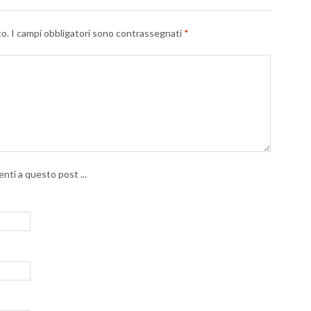
to.
I campi obbligatori sono contrassegnati
*
nti a questo post ...