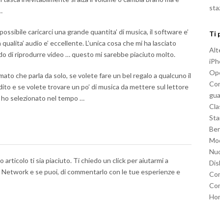
sta
…
possibile caricarci una grande quantita’ di musica, il software e’
Ti 
 qualita’ audio e’ eccellente. L’unica cosa che mi ha lasciato
Alt
ado di riprodurre video … questo mi sarebbe piaciuto molto.
iP
Ope
to che parla da solo, se volete fare un bel regalo a qualcuno il
Com
to e se volete trovare un po’ di musica da mettere sul lettore
gua
ho selezionato nel tempo …
Cla
Sta
Be
Mod
Nu
articolo ti sia piaciuto. Ti chiedo un click per aiutarmi a
Dis
al Network e se puoi, di commentarlo con le tue esperienze e
Com
Com
Ho