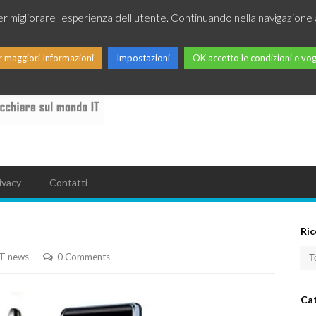
per migliorare l'esperienza dell'utente. Continuando nella navigazione 
r maggiori Informazioni
Impostazioni
OK accetto le condizioni e vog
ivacy
Contatti
Ric
IT news
0 Comments
Ca