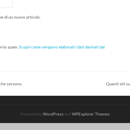
ne di un nuovo articolo.
re lo spam.
Scopri come vengono elaborati i dati derivati dai
che servono.
Quanti siti s
Powered by
WordPress
and
WPExplorer Themes