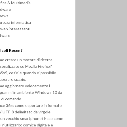
fica & Multimedia
rdware
 news
urezza informatica
i web interessanti
ftware
icoli Recenti
e creare un motore di ricerca
sonalizzato su Mozilla Firefox?
SxS, cos’e’ e quando e’ possibile
uperare spazio.
e aggiornare velocemente i
grammi in ambiente Windows 10 da
a di comando.
ice 365: come esportare in formato
 UTF-8 delimitato da virgole
 un vecchio smartphone? Ecco come
i riutilizzarlo: cornice digitale e