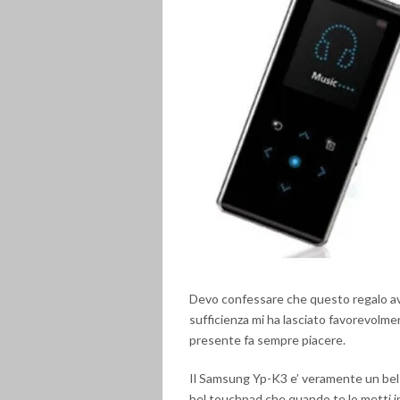
Devo confessare che questo regalo 
sufficienza mi ha lasciato favorevolme
presente fa sempre piacere.
Il Samsung Yp-K3 e’ veramente un bel 
bel touchpad che quando te lo metti in