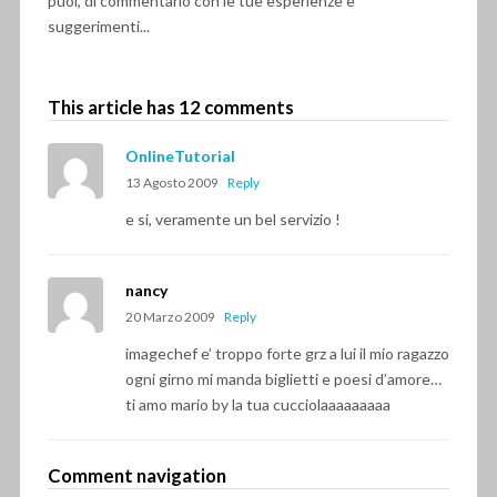
puoi, di commentarlo con le tue esperienze e
suggerimenti...
This article has 12 comments
OnlineTutorial
13 Agosto 2009
Reply
e si, veramente un bel servizio !
nancy
20 Marzo 2009
Reply
imagechef e’ troppo forte grz a lui il mio ragazzo
ogni girno mi manda biglietti e poesi d’amore…
ti amo mario by la tua cucciolaaaaaaaaa
Comment navigation