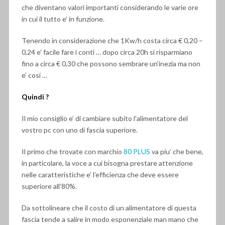
che diventano valori importanti considerando le varie ore
in cui il tutto e’ in funzione.
Tenendo in considerazione che 1Kw/h costa circa € 0,20 –
0,24 e’ facile fare i conti … dopo circa 20h si risparmiano
fino a circa € 0,30 che possono sembrare un’inezia ma non
e’ cosi …
Quindi ?
Il mio consiglio e’ di cambiare subito l’alimentatore del
vostro pc con uno di fascia superiore.
Il primo che trovate con marchio
80 PLUS
va piu’ che bene,
in particolare, la voce a cui bisogna prestare attenzione
nelle caratteristiche e’ l’efficienza che deve essere
superiore all’80%.
Da sottolineare che il costo di un alimentatore di questa
fascia tende a salire in modo esponenziale man mano che