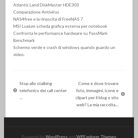
Atlantis Land DiskMaster HDE303
Comparazione Antivirus
NAS4free e la rinascita di FreeNAS 7
MSI Luxium scheda grafica esterna per notebook
Confronta le performance hardware su PassMark
Benchmark
Schermo verde e crash di windows quando guardo un
video.
Stop allo stalking
Come e dove trovare
telefonico dei call center
foto, immagini, icone e
…
clipart per il blog o sito
web? La mia raccolta…
Powered by
WordPress
and
WPExplorer Themes