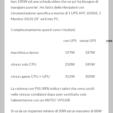
ben 105W ed una scheda video che un po’ ha bisogno di
mangiare pure lei . Ho fatto delle rilevazioni con
strumentazione specifica a monte di 1 UPS APC 650VA, 1
Monitor ASUS 24″ ed il mio PC.
Complessivamente questi sono i risultati.
con UPS
senza UPS
con
macchina a riposo
197W
187W
stress solo CPU
250W
245W
stress game CPU + GPU
311W
303W
La colonna con PSU 88% indica i valori che sono usciti
nelle stesse condizioni dopo aver sostituito solo
l’alimentatore con un ANTEC VP550F.
Si va da un risparmio minimo di 30W ad un massimo di 60W