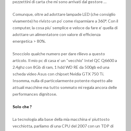
pezzettini di carta che mi sono arrivati dal gestore …
Comunque, oltre ad adottare lampade LED (che consiglio
vivamente) ho rivisto un po’ come risparmiare a 360°. Con il
computer, la cosa piu’ semplice e veloce da fare e’ quella di
adottare un alimentatore con valore di efficienza
energetica > 80%.
Snocciolo qualche numero per dare rilievo a questo
articolo. Il mio pc di casa e’ un “vecchio” Intel QC Q6600 a
2.4ghz con 8Gb di ram, 1 hdd WD RE da 500gb ed una
scheda video Asus con chipset Nvidia GTX 750 Ti.
Insomma, nulla di particolarmente potente rispetto alle
attuali macchine ma tutto sommato mi regala ancora delle
performances dignitose.
Solo che ?
La tecnologia alla base della mia macchina e’ piuttosto
vecchiotta, parliamo di una CPU del 2007 con un TDP di