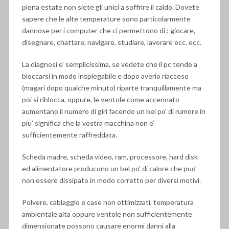
piena estate non siete gli unici a soffrire il caldo. Dovete
sapere che le alte temperature sono particolarmente
dannose per i computer che ci permettono di : giocare,
disegnare, chattare, navigare, studiare, lavorare ecc. ecc.
La diagnosi e’ semplicissima, se vedete che il pc tende a
bloccarsi in modo inspiegabile e dopo averlo riacceso
(magari dopo qualche minuto) riparte tranquillamente ma
poi si riblocca, oppure, le ventole come accennato
aumentano il numero di giri facendo un bel po’ di rumore in
piu’ significa che la vostra macchina non e’
sufficientemente raffreddata.
Scheda madre, scheda video, ram, processore, hard disk
ed alimentatore producono un bel po’ di calore che puo’
non essere dissipato in modo corretto per diversi motivi.
Polvere, cablaggio e case non ottimizzati, temperatura
ambientale alta oppure ventole non sufficientemente
dimensionate possono causare enormi danni alla