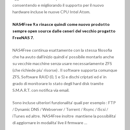
consentendo e migliorando il supporto per il nuovo
hardware incluse le nuove CPU Intel Atom.
NAS4Free 9.x rinasce quindi come nuovo prodotto
sempre open source dalle ceneri del vecchio progetto
FreeNAS 7.
NAS4Free continua esattamente con la stessa filosofia
che ha avuto dall’inizio quindi e’ possibile montarlo anche
su vecchie macchine senza usare necessariamente ZFS
(che richiede piu’ risorse) . Il software supporta comunque
ZFS, Software RAID (0, 1 e 5) e dischi criptati ed e’ in
grado di monitorare lo stato degli hard disk tramite
S.M.A.R.T. con notifica via email.
Sono incluse ulteriori funzionalita’ quali per esempio : FTP
/ Dynamic DNS / Webserver / Torrent / Rsync / iScsi /
iTunes ed altre. NAS4Free inoltre mantiene la possibilita’
di aggiornare in modalita’ live il firmware …