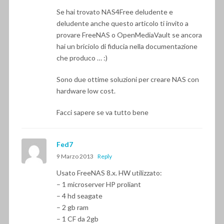
Se hai trovato NAS4Free deludente e
deludente anche questo articolo ti invito a
provare FreeNAS o OpenMediaVault se ancora
hai un briciolo di fiducia nella documentazione
che produco … :)
Sono due ottime soluzioni per creare NAS con
hardware low cost.
Facci sapere se va tutto bene
Fed7
9 Marzo 2013
Reply
Usato FreeNAS 8.x. HW utilizzato:
– 1 microserver HP proliant
– 4 hd seagate
– 2 gb ram
– 1 CF da 2gb