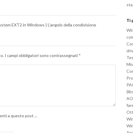
sta
Ti 
System EXT2 in Windows | L'angolo della condivisione
Win
com
Com
dri
to.
I campi obbligatori sono contrassegnati
*
Tes
Mis
Co
Pro
PA
(li
AOM
far
Ott
nti a questo post ...
Wi
Win
Ana