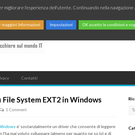
per migliorare l'esperienza dell'utente. Continuando nella navigazione 
r maggiori Informazioni
Impostazioni
OK accetto le condizioni e vog
ivacy
Contatti
u File System EXT2 in Windows
Ric
1 Comment
r Windows
e’ sostanzialmente un driver che consente di leggere
Ca
on l’ha mai voluto sviluppare (almeno per quanto ne so io) e di