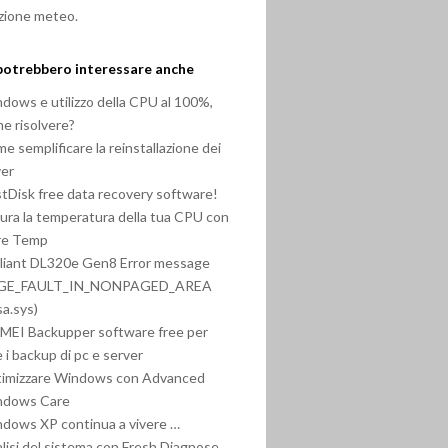
zione meteo.
potrebbero interessare anche
dows e utilizzo della CPU al 100%,
e risolvere?
e semplificare la reinstallazione dei
ver
tDisk free data recovery software!
ura la temperatura della tua CPU con
re Temp
liant DL320e Gen8 Error message
GE_FAULT_IN_NONPAGED_AREA
bsa.sys)
EI Backupper software free per
e i backup di pc e server
imizzare Windows con Advanced
ndows Care
dows XP continua a vivere …
lisi del sistema con Fresh Diagnose