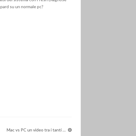
pard su un normale pc?
Mac vs PC un video tra i tanti …