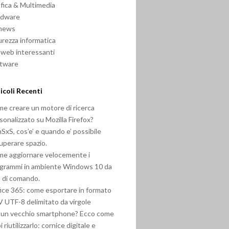
fica & Multimedia
rdware
 news
urezza informatica
i web interessanti
ftware
icoli Recenti
e creare un motore di ricerca
sonalizzato su Mozilla Firefox?
SxS, cos’e’ e quando e’ possibile
uperare spazio.
e aggiornare velocemente i
grammi in ambiente Windows 10 da
a di comando.
ice 365: come esportare in formato
 UTF-8 delimitato da virgole
 un vecchio smartphone? Ecco come
i riutilizzarlo: cornice digitale e