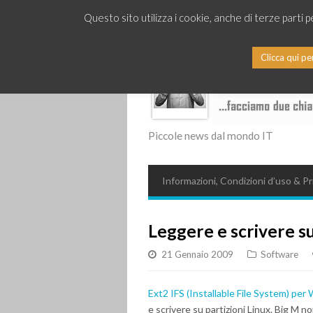
Questo sito utilizza i cookie, anche di terze parti 
Clicca qui pe
Piccole news dal mondo IT
Informazioni, Condizioni d’uso & Pr
Leggere e scrivere s
21 Gennaio 2009
Software
Ext2 IFS (Installable File System) pe
e scrivere su partizioni Linux. Big M n