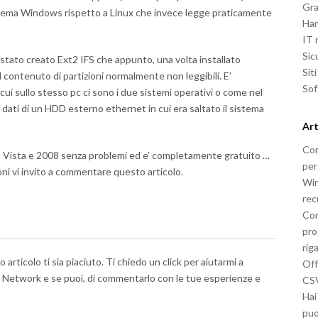
Gra
istema Windows rispetto a Linux che invece legge praticamente
Ha
IT
Sic
 stato creato Ext2 IFS che appunto, una volta installato
Sit
 contenuto di partizioni normalmente non leggibili. E’
So
cui sullo stesso pc ci sono i due sistemi operativi o come nel
 dati di un HDD esterno ethernet in cui era saltato il sistema
Art
Com
a Vista e 2008 senza problemi ed e’ completamente gratuito …
per
ni vi invito a commentare questo articolo.
Win
rec
Com
pro
rig
articolo ti sia piaciuto. Ti chiedo un click per aiutarmi a
Off
al Network e se puoi, di commentarlo con le tue esperienze e
CSV
Hai
puo