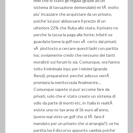
miei che lo stato gli regala (grazie ad un
sistema di tassazione demenziale) mi fÃ molto
piu’ incazzare che acquistare da un privato,
poiche’ lui puo’ abbassare il prezzo di un
ulteriore 22% che Ruba allo stato, il privato no
perche’ la tassa la paga alla fonte; infatti se
guardate bene la gdf non vÃ certo dai privati,
vÃ piuttosto a cercare questi ladri con partita
iva; ovviamente credo che nessuno dei tanti
moralisti sui forum lo sia. Comunque, ora hanno
tolto il minimale inps per i minimi (grande
Renzi), preparatevi: perche’ adesso verrÃ
premiata la meritocrazia finalmente…
Comunque sapete si puo’ eccome fare da
privati, solo che e’ stato creato un sistema di
odio da parte di monti etc, in Italia in realtÃ
esiste una no tax area di 5k euro all’anno,
(avete mai visto un gdf che si fÃ fare il
mandato per un privato che si arrangia?); se ha
partita iva il discorso appunto cambia poiche’