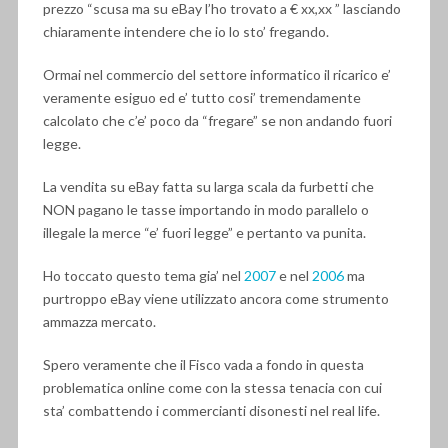
prezzo “scusa ma su eBay l’ho trovato a € xx,xx ” lasciando
chiaramente intendere che io lo sto’ fregando.
Ormai nel commercio del settore informatico il ricarico e’
veramente esiguo ed e’ tutto cosi’ tremendamente
calcolato che c’e’ poco da “fregare” se non andando fuori
legge.
La vendita su eBay fatta su larga scala da furbetti che
NON pagano le tasse importando in modo parallelo o
illegale la merce “e’ fuori legge” e pertanto va punita.
Ho toccato questo tema gia’ nel
2007
e nel
2006
ma
purtroppo eBay viene utilizzato ancora come strumento
ammazza mercato.
Spero veramente che il Fisco vada a fondo in questa
problematica online come con la stessa tenacia con cui
sta’ combattendo i commercianti disonesti nel real life.