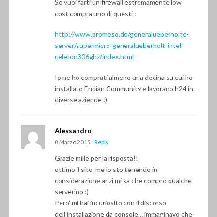
Se vuoi farti un firewall estremamente low
cost compra uno di questi :
http://www.promeso.de/generalueberholte-
server/supermicro-generalueberholt-intel-
celeron306ghz/index.html
Io ne ho comprati almeno una decina su cui ho
installato Endian Community e lavorano h24 in
diverse aziende :)
Alessandro
8 Marzo 2015
Reply
Grazie mille per la risposta!!!
ottimo il sito, me lo sto tenendo in
considerazione anzi mi sa che compro qualche
serverino :)
Pero’ mi hai incuriosito con il discorso
dell’installazione da console… immaginavo che