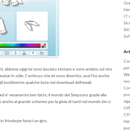
Gra
Ha
IT
Sic
Sit
So
Art
Com
per
ti, ebbene oggi mi sono lasciato tentare e sono andato sul sito
Win
avatar in stile. Confesso che mi sono divertito, anzi l’ho anche
rec
 inutilmente qualche byte nel download dell’email.
Com
pro
sh ed e’ veramente ben fatto, il mondo dei Simpsons grazie alla
rig
 anche al grande schermo per la gioia di tanti nel mondo (mi ci
Off
CSV
 frivolezze fateci un giro.
Hai
puo