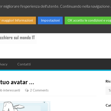
per migliorare l'esperienza dell'utente. Continuando nella navigazione 
r maggiori Informazioni
Impostazioni
OK accetto le condizioni e vog
ivacy
Contatti
 tuo avatar …
Ric
eb interessanti
2 Comments
Ca