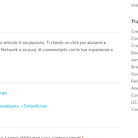
sta
Ti 
Cre
Com
articolo ti sia piaciuto. Ti chiedo un click per aiutarmi a
Cre
al Network e se puoi, di commentarlo con le tue esperienze e
Dow
ser
Bre
Goo
Fei
Anc
anga
Cos
LD
onalizzato. « DefaultUser
Com
to.
I campi obbligatori sono contrassegnati
*