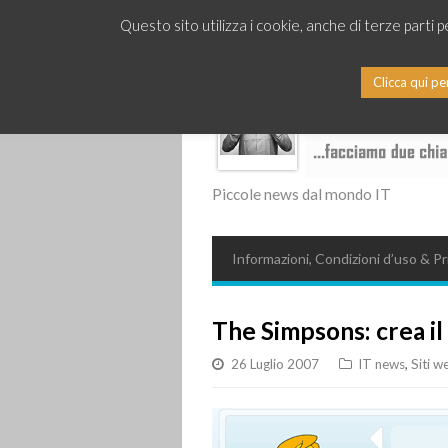
Questo sito utilizza i cookie, anche di terze parti 
Clicca qui pe
Piccole news dal mondo IT
Informazioni, Condizioni d’uso & Pr
The Simpsons: crea il
26 Luglio 2007
IT news
,
Siti w