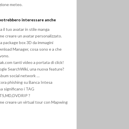
zione meteo.
potrebbero interessare anche
a il tuo avatar in stile manga
e creare un avatar personalizzato.
a package box 3D da immagini
nload Manager, cosa sono e a che
vono.
ak.com tanti video a portata di click!
gle SearchWiki, una nuova feature?
sbum social network …
ora phishing su Banca Intesa
a significano i TAG
,TS,MD,DVDRIP ?
e creare un virtual tour con Mapwing