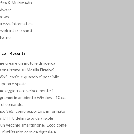
fica & Multimedia
rdware
 news
urezza informatica
i web interessanti
ftware
icoli Recenti
e creare un motore di ricerca
sonalizzato su Mozilla Firefox?
SxS, cos’e’ e quando e’ possibile
uperare spazio.
e aggiornare velocemente i
grammi in ambiente Windows 10 da
a di comando.
ice 365: come esportare in formato
 UTF-8 delimitato da virgole
 un vecchio smartphone? Ecco come
i riutilizzarlo: cornice digitale e