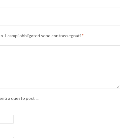
to.
I campi obbligatori sono contrassegnati
*
nti a questo post ...