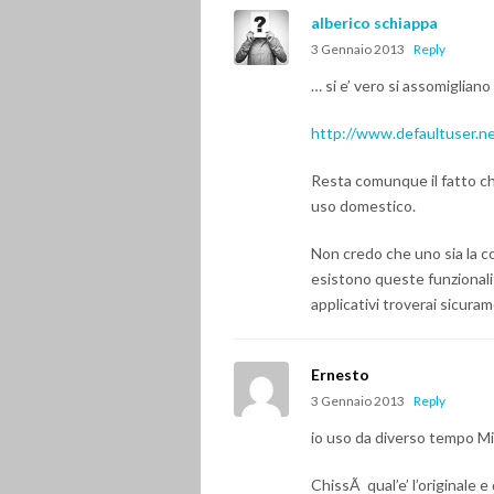
alberico schiappa
3 Gennaio 2013
Reply
… si e’ vero si assomiglian
http://www.defaultuser.ne
Resta comunque il fatto che
uso domestico.
Non credo che uno sia la c
esistono queste funzionalit
applicativi troverai sicuram
Ernesto
3 Gennaio 2013
Reply
io uso da diverso tempo Mi
ChissÃ qual’e’ l’originale e 