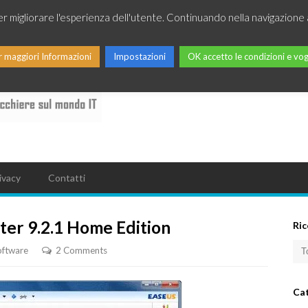
per migliorare l'esperienza dell'utente. Continuando nella navigazione 
r maggiori Informazioni
Impostazioni
OK accetto le condizioni e vog
ivacy
Contatti
ter 9.2.1 Home Edition
Ric
oftware
2 Comments
Ca