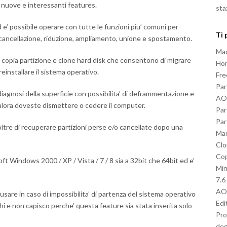
i nuove e interessanti features.
sta
d e’ possibile operare con tutte le funzioni piu’ comuni per
Ti 
, cancellazione, riduzione, ampliamento, unione e spostamento.
Mac
 di copia partizione e clone hard disk che consentono di migrare
Hom
einstallare il sistema operativo.
Fre
Par
agnosi della superficie con possibilita’ di deframmentazione e
AOM
ualora doveste dismettere o cedere il computer.
Par
Par
tre di recuperare partizioni perse e/o cancellate dopo una
Ma
Clo
Co
oft Windows 2000 / XP / Vista / 7 / 8 sia a 32bit che 64bit ed e’
Min
7.6
AOM
usare in caso di impossibilita’ di partenza del sistema operativo
Edi
i e non capisco perche’ questa feature sia stata inserita solo
Pro
deg