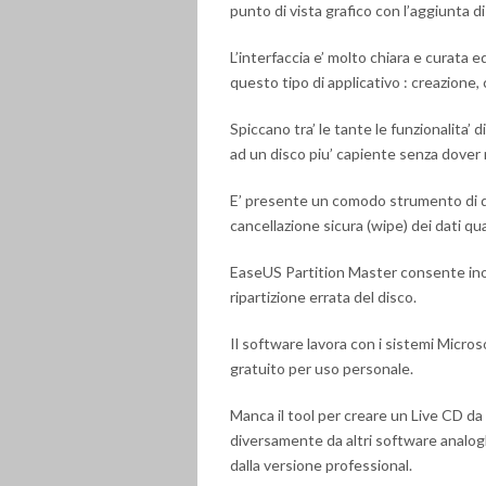
punto di vista grafico con l’aggiunta d
L’interfaccia e’ molto chiara e curata e
questo tipo di applicativo : creazione
Spiccano tra’ le tante le funzionalita’
ad un disco piu’ capiente senza dover r
E’ presente un comodo strumento di di
cancellazione sicura (wipe) dei dati q
EaseUS Partition Master consente inol
ripartizione errata del disco.
Il software lavora con i sistemi Micros
gratuito per uso personale.
Manca il tool per creare un Live CD da 
diversamente da altri software analogh
dalla versione professional.