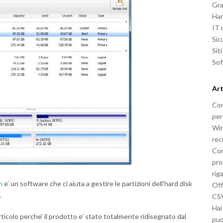
Gra
Ha
IT
Sic
Sit
So
Art
Com
per
Win
rec
Com
pro
rig
n
e’ un software che ci aiuta a gestire le partizioni dell’hard disk
Off
.
CSV
Hai
rticolo perche’ il prodotto e’ stato totalmente ridisegnato dal
puo