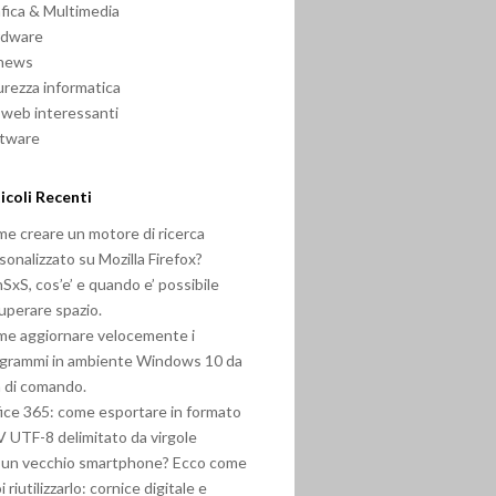
fica & Multimedia
rdware
 news
urezza informatica
i web interessanti
ftware
icoli Recenti
e creare un motore di ricerca
sonalizzato su Mozilla Firefox?
SxS, cos’e’ e quando e’ possibile
uperare spazio.
e aggiornare velocemente i
grammi in ambiente Windows 10 da
a di comando.
ice 365: come esportare in formato
 UTF-8 delimitato da virgole
 un vecchio smartphone? Ecco come
i riutilizzarlo: cornice digitale e