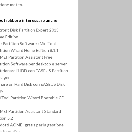
zione meteo.
potrebbero interessare anche
rorit Disk Partition Expert 2013
e Edition
e Partition Software : MiniTool
tition Wizard Home Edition 8.1.1
EI Partition Assistant Free
tition Software per desktop e server
tizionare l’HDD con EASEUS Partition
nager
nare un Hard Disk con EASEUS Disk
py
iTool Partition Wizard Bootable CD
EI Partition Assistant Standard
tion 5.2
dotti AOMEI gratis per la gestione
li hard disk