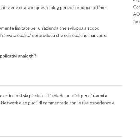
Com
 che viene citata in questo blog perche’ produce ottime
AOM
far
tamente limitate per un’azienda che sviluppa a scopo
’elevata qualita’ dei prodotti che con qualche mancanza
pplicativi analoghi?
articolo ti sia piaciuto. Ti chiedo un click per aiutarmi a
al Network e se puoi, di commentarlo con le tue esperienze e