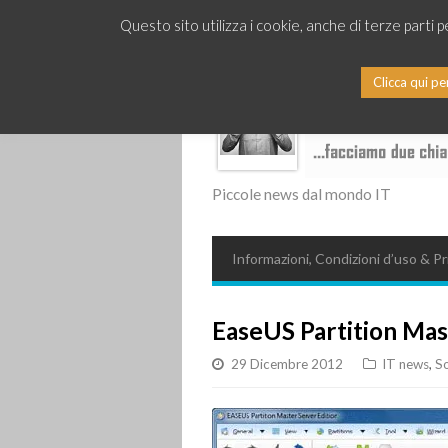
Questo sito utilizza i cookie, anche di terze parti 
Clicca qui pe
Piccole news dal mondo IT
Informazioni, Condizioni d’uso & Pr
EaseUS Partition Mas
29 Dicembre 2012
IT news
,
S