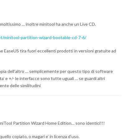
o moltissimo … inoltre minitool ha anche un Live CD.
t/minitool-partition-wizard-bootable-cd-7-6/
 EaseUS tira fuori eccellenti prodotti in versioni gratuite ad
opia dell’altro … semplicemente per questo tipo di software
a’ e +/- le interfacce sono tutte uguali … se guardi altri
ente delle similitudini
niTool Partition Wizard Home Edition… sono identici!!!
quello copiato, o magari e’ in licenza d’uso.