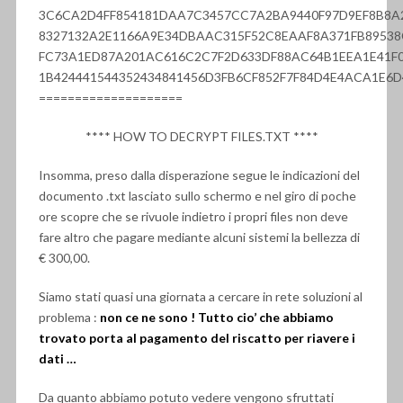
3C6CA2D4FF854181DAA7C3457CC7A2BA9440F97D9EF8B8A
8327132A2E1166A9E34DBAAC315F52C8EAAF8A371FB8953
FC73A1ED87A201AC616C2C7F2D633DF88AC64B1EEA1E41F0
1B424441544352434841456D3FB6CF852F7F84D4E4ACA1E6D
====================
**** HOW TO DECRYPT FILES.TXT ****
Insomma, preso dalla disperazione segue le indicazioni del
documento .txt lasciato sullo schermo e nel giro di poche
ore scopre che se rivuole indietro i propri files non deve
fare altro che pagare mediante alcuni sistemi la bellezza di
€ 300,00.
Siamo stati quasi una giornata a cercare in rete soluzioni al
problema :
non ce ne sono ! Tutto cio’ che abbiamo
trovato porta al pagamento del riscatto per riavere i
dati …
Da quanto abbiamo potuto vedere vengono sfruttati