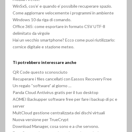
WinSxS, cos’e’ e quando e’ possibile recuperare spazio.
Come aggiornare velocemente i programmi in ambiente
Windows 10 da riga di comando.
Office 365: come esportare in formato CSV UTF-8
delimitato da virgole
Hai un vecchio smartphone? Ecco come puoi riutilizzarlo:
cornice digitale e stazione meteo.
Ti potrebbero interessare anche
QR Code questo sconosciuto
Recuperare i files cancellati con Eassos Recovery Free
Un regalo “software” al giorno …
Panda Cloud Antivirus gratis per il tuo desktop
AOMEI Backupper software free per fare i backup di pc e
server
MultCloud gestione centralizzata dei dischi virtuali
Nuova versione per TrueCrypt
Download Manager, cosa sono e a che servono.