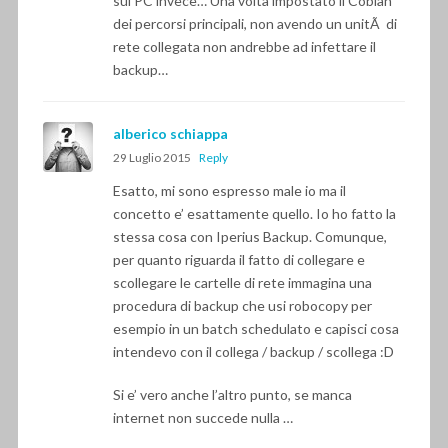
sui PC invece… Una volta impostato il Cobian
dei percorsi principali, non avendo un unitÃ di
rete collegata non andrebbe ad infettare il
backup…
alberico schiappa
29 Luglio 2015
Reply
Esatto, mi sono espresso male io ma il
concetto e’ esattamente quello. Io ho fatto la
stessa cosa con Iperius Backup. Comunque,
per quanto riguarda il fatto di collegare e
scollegare le cartelle di rete immagina una
procedura di backup che usi robocopy per
esempio in un batch schedulato e capisci cosa
intendevo con il collega / backup / scollega :D
Si e’ vero anche l’altro punto, se manca
internet non succede nulla …