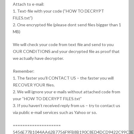
Attach to e-mail:
1. Text-file with your code (“HOW TO DECRYPT
FILES.txt”)
2. One encrypted file (please dont send files bigger than 1
MB)
We will check your code from text file and send to you
OUR CONDITIONS and your decrypted file as proof that
we actually have decrypter.
Remember:
1. The faster you’ll CONTACT US – the faster you will
RECOVER YOUR files.
2. We will ignore your e-mails without attached code from
your “HOW TO DECRYPT FILES.txt”
3. If you haven’t received reply from us – try to contact us
via public e-mail services such as Yahoo or so.
====================
5456E77B1044AA62B7756F9FB8B190C8ED4DCD9422C99C3