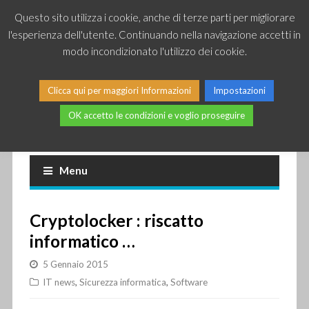
Questo sito utilizza i cookie, anche di terze parti per migliorare
l'esperienza dell'utente. Continuando nella navigazione accetti in
modo incondizionato l'utilizzo dei cookie.
Clicca qui per maggiori Informazioni
Impostazioni
OK accetto le condizioni e voglio proseguire
Piccole news dal mondo IT
Menu
Cryptolocker : riscatto
informatico …
5 Gennaio 2015
IT news
,
Sicurezza informatica
,
Software