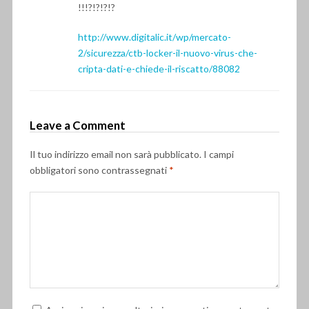
!!!?!?!?!?
http://www.digitalic.it/wp/mercato-
2/sicurezza/ctb-locker-il-nuovo-virus-che-
cripta-dati-e-chiede-il-riscatto/88082
Leave a Comment
Il tuo indirizzo email non sarà pubblicato.
I campi
obbligatori sono contrassegnati
*